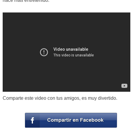
hace más entretenido.
Comparte este video con tus amigos, es muy divertido.