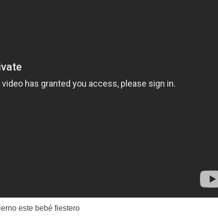
erno este bebé fiestero