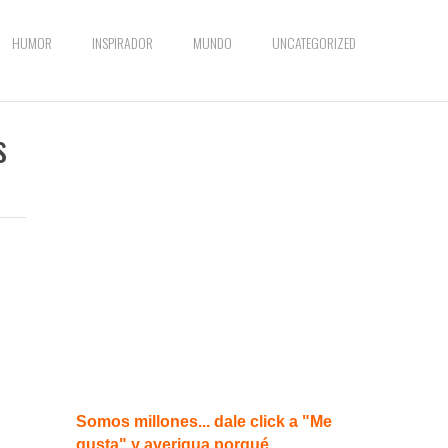
HUMOR
INSPIRADOR
MUNDO
UNCATEGORIZED
s
Somos millones... dale click a "Me
gusta" y averigua porqué