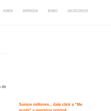
HUMOR
INSPIRADOR
MUNDO
UNCATEGORIZED
s de
Somos millones... dale click a "Me
gusta" y averigua porqué