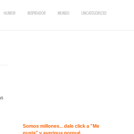
HUMOR
INSPIRADOR
MUNDO
UNCATEGORIZED
ás
Somos millones... dale click a "Me
gusta" y averigua porqué