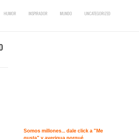
HUMOR
INSPIRADOR
MUNDO
UNCATEGORIZED
o
Somos millones... dale click a "Me
gusta" y averigua porqué