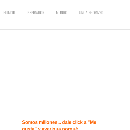
HUMOR
INSPIRADOR
MUNDO
UNCATEGORIZED
Somos millones... dale click a "Me
gusta" y averigua porqué