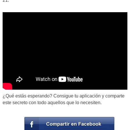
21.
¿Qué estás esperando? Consigue tu aplicación y comparte
este secreto con todo aquellos que lo necesiten.