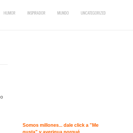
HUMOR
INSPIRADOR
MUNDO
UNCATEGORIZED
do
Somos millones... dale click a "Me
gusta" y averigua porqué