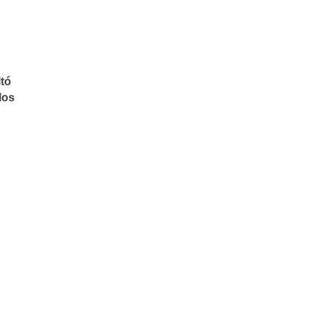
ltó
los