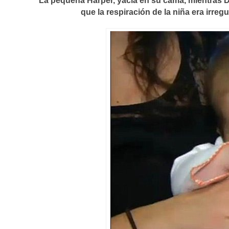
La pequeña Harper, yacía en su cama, mientras Du
que la respiración de la niña era irr