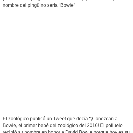
nombre del pingüino sería “Bowie”
El zoológico publicó un Tweet que decía “¡Conozcan a
Bowie, el primer bebé del zoológico del 2016! El polluelo
recibió su nombre en honor a David Bowie porque hoy es su