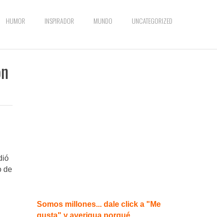
HUMOR
INSPIRADOR
MUNDO
UNCATEGORIZED
ón
dió
o de
Somos millones... dale click a "Me
gusta" y averigua porqué