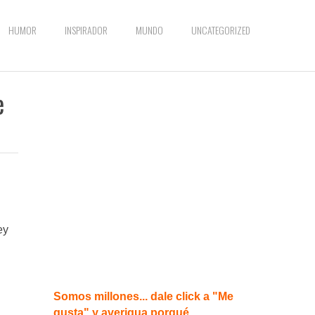
HUMOR
INSPIRADOR
MUNDO
UNCATEGORIZED
e
ey
Somos millones... dale click a "Me
gusta" y averigua porqué