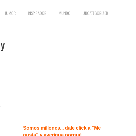
HUMOR
INSPIRADOR
MUNDO
UNCATEGORIZED
uy
e
Somos millones... dale click a "Me
gusta" y averigua porqué