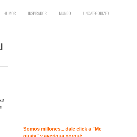
HUMOR
INSPIRADOR
MUNDO
UNCATEGORIZED
u
ar
en
Somos millones... dale click a "Me
gusta" y averigua porqué