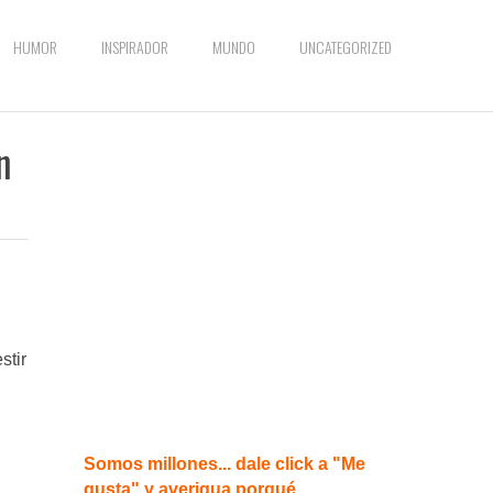
HUMOR
INSPIRADOR
MUNDO
UNCATEGORIZED
n
stir
Somos millones... dale click a "Me
gusta" y averigua porqué