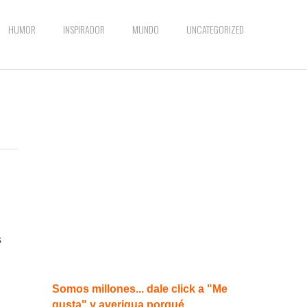
HUMOR
INSPIRADOR
MUNDO
UNCATEGORIZED
s
Somos millones... dale click a "Me
gusta" y averigua porqué