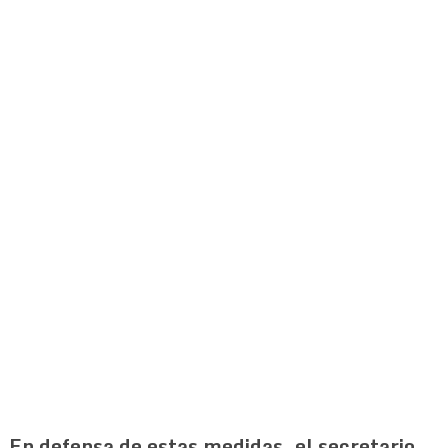
En defensa de estas medidas, el secretario