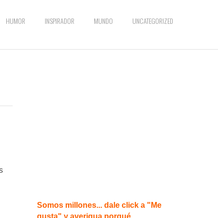
HUMOR
INSPIRADOR
MUNDO
UNCATEGORIZED
s
Somos millones... dale click a "Me
gusta" y averigua porqué