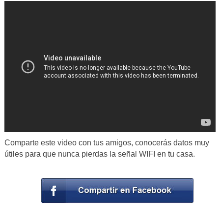
Comparte este video con tus amigos, conocerás datos muy
útiles para que nunca pierdas la señal WIFI en tu casa.