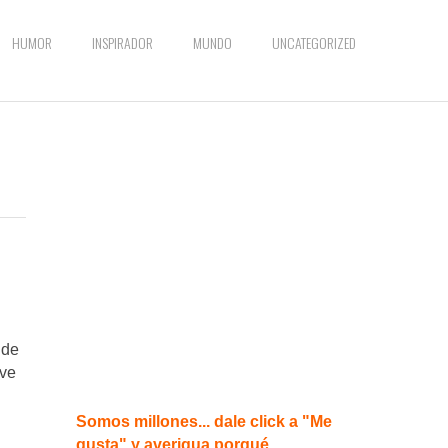
HUMOR
INSPIRADOR
MUNDO
UNCATEGORIZED
 de
eve
Somos millones... dale click a "Me
gusta" y averigua porqué