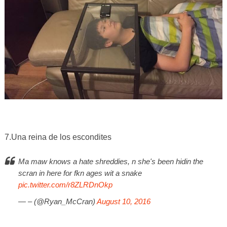
7.Una reina de los escondites
Ma maw knows a hate shreddies, n she's been hidin the
scran in here for fkn ages wit a snake
pic.twitter.com/r8ZLRDnOkp
— – (@Ryan_McCran)
August 10, 2016