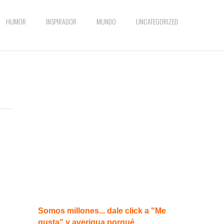
HUMOR
INSPIRADOR
MUNDO
UNCATEGORIZED
Somos millones... dale click a "Me
gusta" y averigua porqué