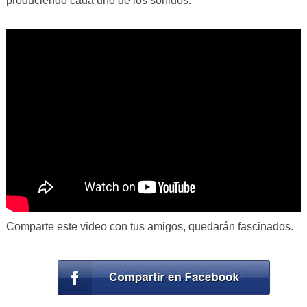
produciendo cada uno de los sonidos.
Comparte este video con tus amigos, quedarán fascinados.