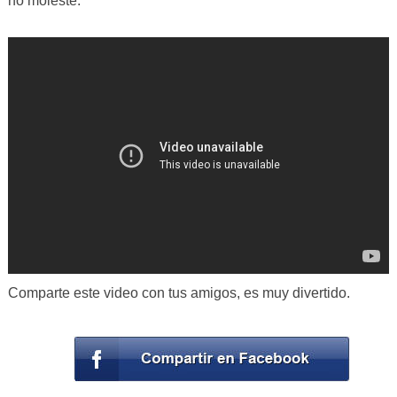
no moleste.
Comparte este video con tus amigos, es muy divertido.