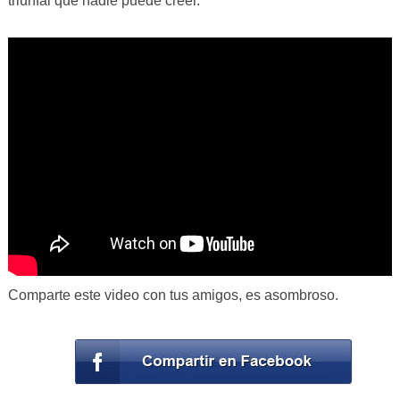
triunfal que nadie puede creer.
Comparte este video con tus amigos, es asombroso.