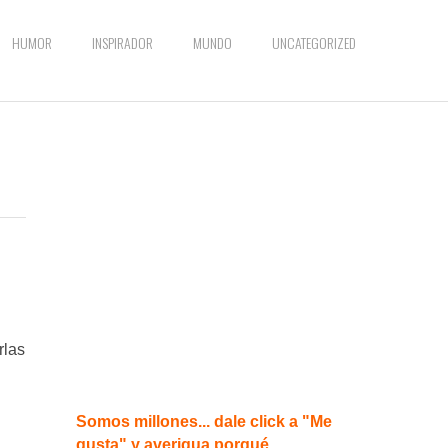
HUMOR
INSPIRADOR
MUNDO
UNCATEGORIZED
rlas
Somos millones... dale click a "Me
gusta" y averigua porqué