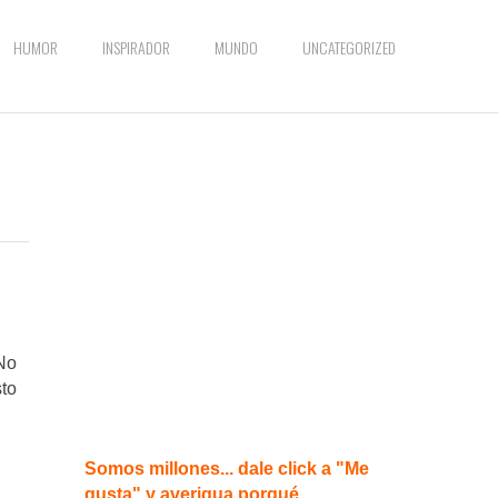
HUMOR
INSPIRADOR
MUNDO
UNCATEGORIZED
No
sto
Somos millones... dale click a "Me
gusta" y averigua porqué