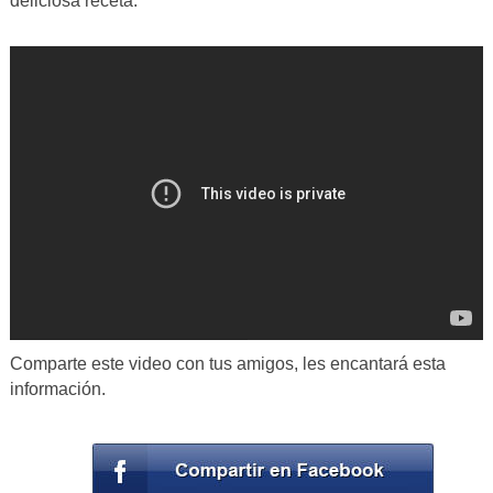
deliciosa receta.
Comparte este video con tus amigos, les encantará esta
información.