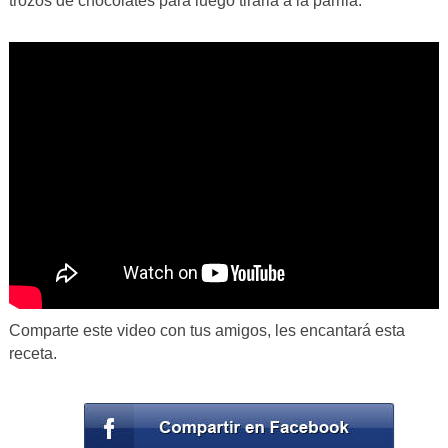
trozos de chocolates para luego tirarla a la parrila.
Comparte este video con tus amigos, les encantará esta
receta.