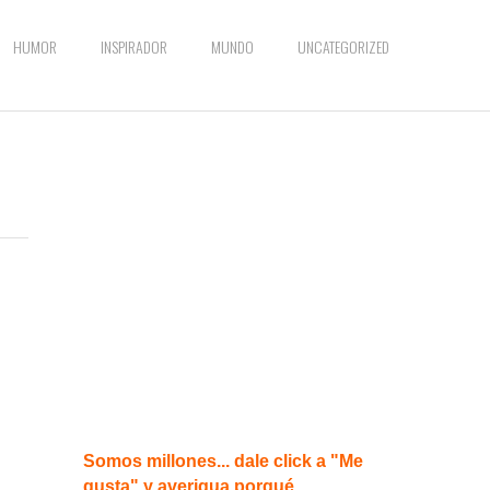
HUMOR
INSPIRADOR
MUNDO
UNCATEGORIZED
Somos millones... dale click a "Me
gusta" y averigua porqué