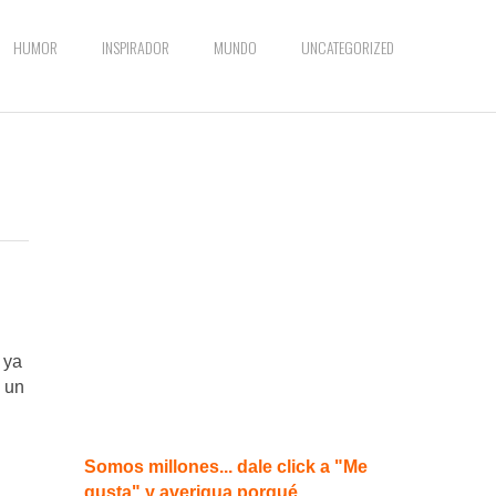
HUMOR
INSPIRADOR
MUNDO
UNCATEGORIZED
 ya
a un
Somos millones... dale click a "Me
gusta" y averigua porqué