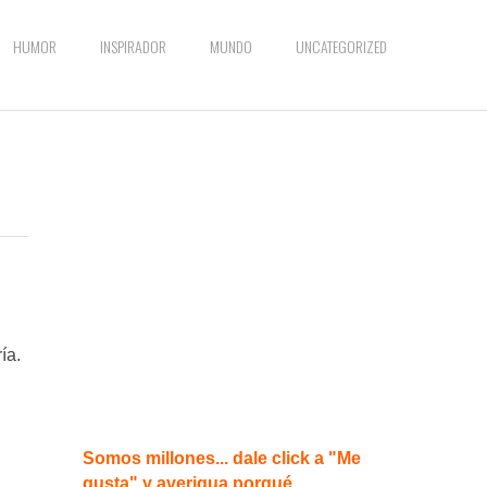
HUMOR
INSPIRADOR
MUNDO
UNCATEGORIZED
ía.
Somos millones... dale click a "Me
gusta" y averigua porqué