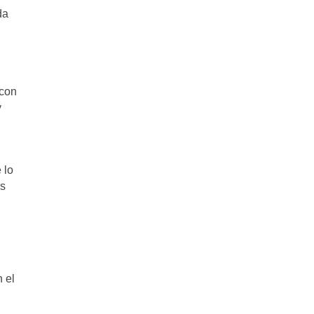
da
 con
y
 lo
os
 el