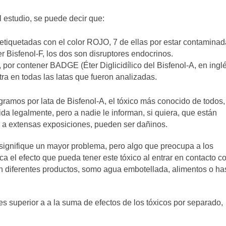
 estudio, se puede decir que:
 etiquetadas con el color ROJO, 7 de ellas por estar contamina
er Bisfenol-F, los dos son disruptores endocrinos.
a, por contener BADGE (Éter Diglicidílico del Bisfenol-A, en inglé
ra en todas las latas que fueron analizadas.
gramos por lata de Bisfenol-A, el tóxico más conocido de todos,
a legalmente, pero a nadie le informan, si quiera, que están
o a extensas exposiciones, pueden ser dañinos.
 signifique un mayor problema, pero algo que preocupa a los
ifica el efecto que pueda tener este tóxico al entrar en contacto c
n diferentes productos, somo agua embotellada, alimentos o ha
 es superior a a la suma de efectos de los tóxicos por separado,