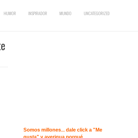
HUMOR
INSPIRADOR
MUNDO
UNCATEGORIZED
te
Somos millones... dale click a "Me
gusta" y averigua porqué