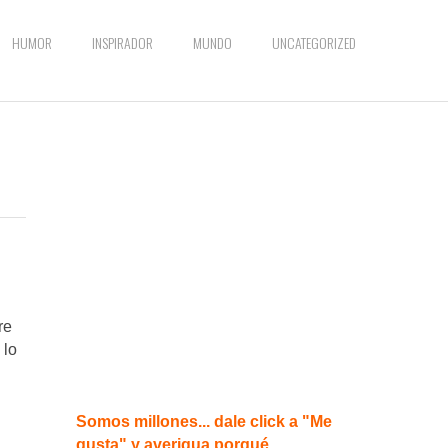
HUMOR
INSPIRADOR
MUNDO
UNCATEGORIZED
re
 lo
Somos millones... dale click a "Me
gusta" y averigua porqué