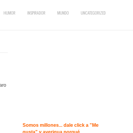
HUMOR
INSPIRADOR
MUNDO
UNCATEGORIZED
aro
Somos millones... dale click a "Me
gusta" y averigua porqué