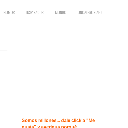
HUMOR
INSPIRADOR
MUNDO
UNCATEGORIZED
Somos millones... dale click a "Me
gusta" y averigua porqué