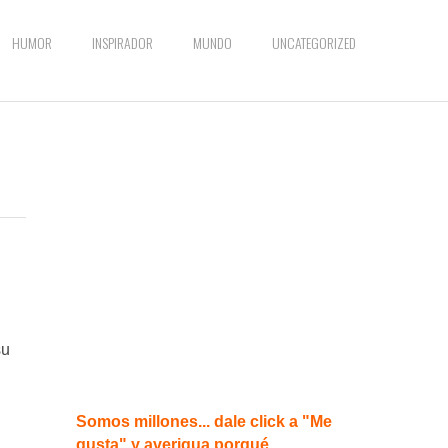
HUMOR
INSPIRADOR
MUNDO
UNCATEGORIZED
su
Somos millones... dale click a "Me
gusta" y averigua porqué