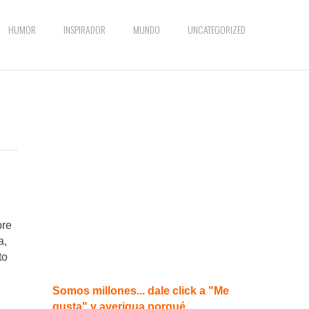
HUMOR
INSPIRADOR
MUNDO
UNCATEGORIZED
bre
a,
to
Somos millones... dale click a "Me
gusta" y averigua porqué