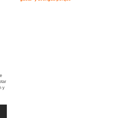
 e
otar
n y