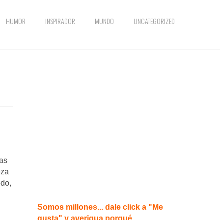
HUMOR
INSPIRADOR
MUNDO
UNCATEGORIZED
las
eza
edo,
Somos millones... dale click a "Me
gusta" y averigua porqué