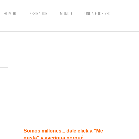
HUMOR
INSPIRADOR
MUNDO
UNCATEGORIZED
l
.
Somos millones... dale click a "Me
gusta" y averigua porqué