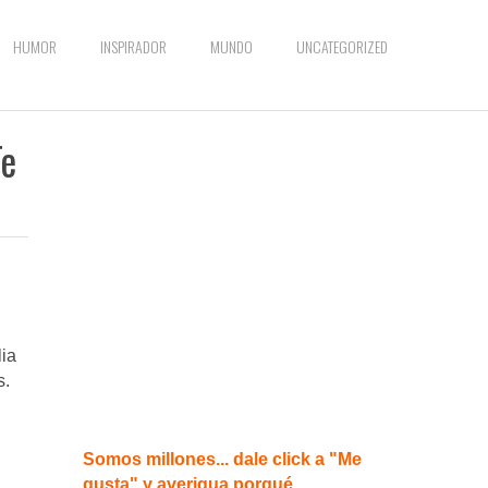
HUMOR
INSPIRADOR
MUNDO
UNCATEGORIZED
Te
lia
s.
Somos millones... dale click a "Me
gusta" y averigua porqué