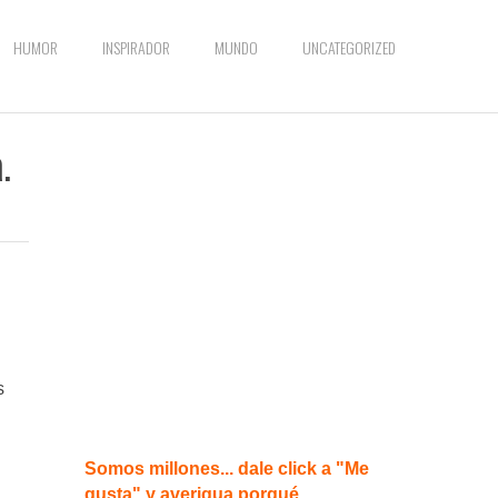
HUMOR
INSPIRADOR
MUNDO
UNCATEGORIZED
.
s
Somos millones... dale click a "Me
gusta" y averigua porqué