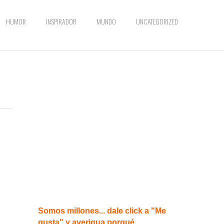
HUMOR
INSPIRADOR
MUNDO
UNCATEGORIZED
Somos millones... dale click a "Me
gusta" y averigua porqué