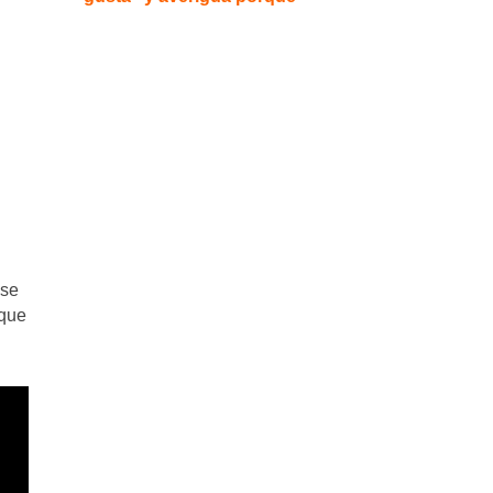
ese
 que