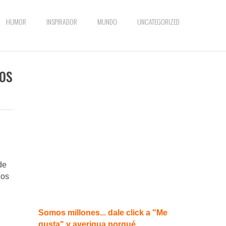
HUMOR
INSPIRADOR
MUNDO
UNCATEGORIZED
os
de
dos
Somos millones... dale click a "Me
gusta" y averigua porqué