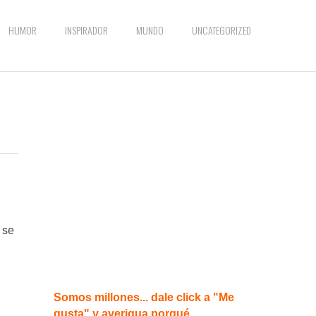
HUMOR
INSPIRADOR
MUNDO
UNCATEGORIZED
 se
Somos millones... dale click a "Me
gusta" y averigua porqué