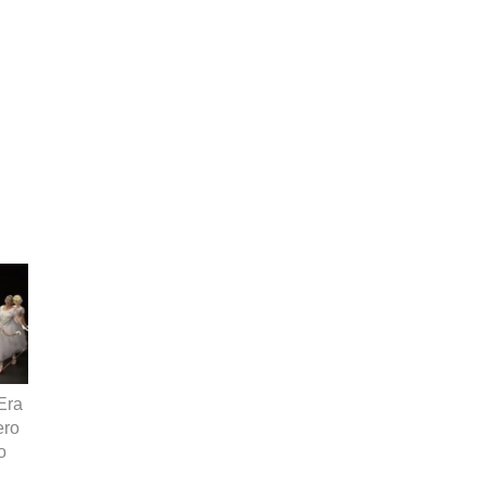
Era
ero
o