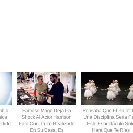
mbio
Famoso Mago Deja En
Pensaba Que El Ballet 
hica
Shock Al Actor Harrison
Una Disciplina Seria P
ndido
Ford Con Truco Realizado
Este Espectáculo Sol
En Su Casa, Es
Hará Que Te Rías