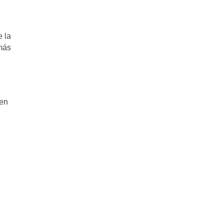
e la
más
 en