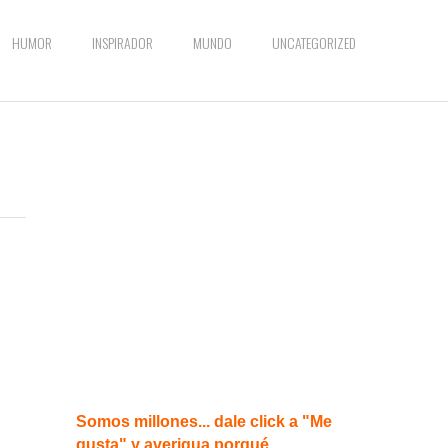
HUMOR
INSPIRADOR
MUNDO
UNCATEGORIZED
e
Somos millones... dale click a "Me
gusta" y averigua porqué