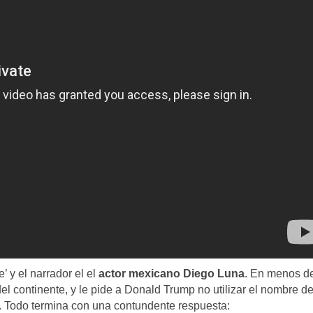
 y el narrador el el
actor mexicano Diego Luna
. En menos d
del continente, y le pide a Donald Trump no utilizar el nombre d
”. Todo termina con una contundente respuesta: