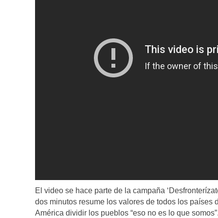
El video se hace parte de la campaña ‘Desfronterízate’
dos minutos resume
los valores de todos los países 
América dividir los pueblos “eso no es lo que somos