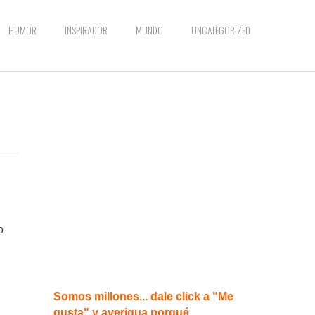
HUMOR
INSPIRADOR
MUNDO
UNCATEGORIZED
o
Somos millones... dale click a "Me
gusta" y averigua porqué