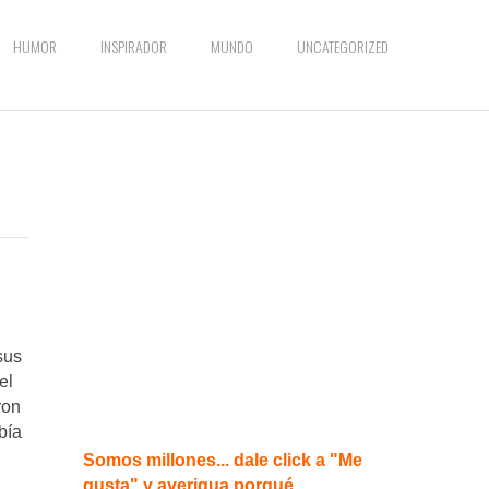
HUMOR
INSPIRADOR
MUNDO
UNCATEGORIZED
sus
el
ron
bía
Somos millones... dale click a "Me
gusta" y averigua porqué