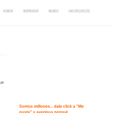
HUMOR
INSPIRADOR
MUNDO
UNCATEGORIZED
que
Somos millones... dale click a "Me
gusta" y averigua porqué