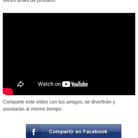
veces antes de probarlo.
Comparte este video con tus amigos, se divertirán y
asustarán al mismo tiempo.