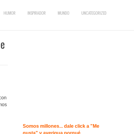
HUMOR
INSPIRADOR
MUNDO
UNCATEGORIZED
ue
 con
imos
Somos millones... dale click a "Me
gusta" y averigua porqué